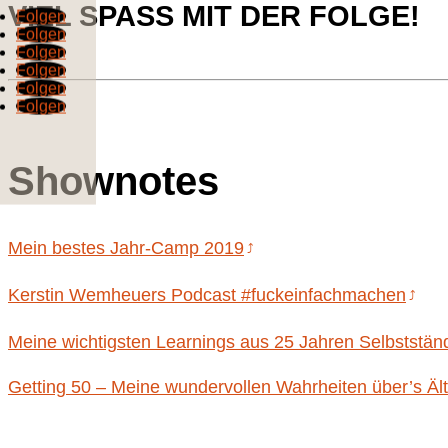
VIEL SPASS MIT DER FOLGE!
Folgen
Folgen
Folgen
Folgen
Folgen
Folgen
Shownotes
Mein bestes Jahr-Camp 2019
Kerstin Wemheuers Podcast #fuckeinfachmachen
Meine wichtigsten Learnings aus 25 Jahren Selbstständ
Getting 50 – Meine wundervollen Wahrheiten über’s Äl