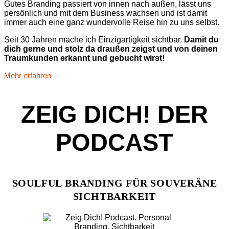
Gutes Branding passiert von innen nach außen, lässt uns
persönlich und mit dem Business wachsen und ist damit
immer auch eine ganz wundervolle Reise hin zu uns selbst.
Seit 30 Jahren mache ich Einzigartigkeit sichtbar.
Damit du
dich gerne und stolz da draußen zeigst und von deinen
Traumkunden erkannt und gebucht wirst!
Mehr erfahren
ZEIG DICH! DER
PODCAST
SOULFUL BRANDING FÜR SOUVERÄNE
Naturcamping Ellbogensee
Christian Bahrmann
Sacha Furrer Zoller
Yvette Frick
agerebel –
ItalViva
SICHTBARKEIT
Nataly Peterli
Branding
Branding
Branding
Branding
|
|
|
Branding
New Brand
New Brand
New Brand
|
New Brand
|
New Brand
|
|
|
Rebranding
Rebranding
Rebranding
|
Print
|
Web
|
|
|
Web
Web
Web