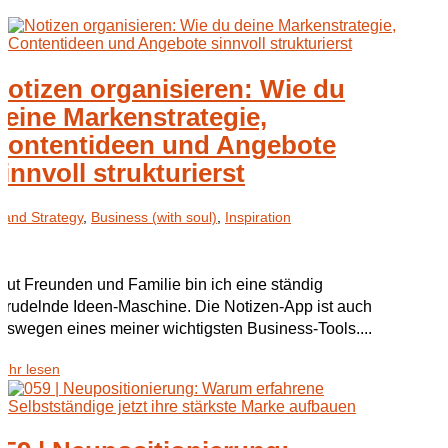
Notizen organisieren: Wie du
deine Markenstrategie,
Contentideen und Angebote
sinnvoll strukturierst
rand Strategy
,
Business (with soul)
,
Inspiration
aut Freunden und Familie bin ich eine ständig
prudelnde Ideen-Maschine. Die Notizen-App ist auch
eswegen eines meiner wichtigsten Business-Tools....
ehr lesen