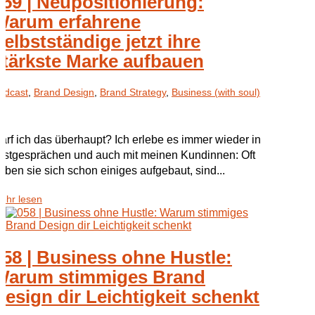
059 | Neupositionierung:
Warum erfahrene
Selbstständige jetzt ihre
stärkste Marke aufbauen
odcast
,
Brand Design
,
Brand Strategy
,
Business (with soul)
arf ich das überhaupt? Ich erlebe es immer wieder in
rstgesprächen und auch mit meinen Kundinnen: Oft
aben sie sich schon einiges aufgebaut, sind...
ehr lesen
058 | Business ohne Hustle:
Warum stimmiges Brand
Design dir Leichtigkeit schenkt