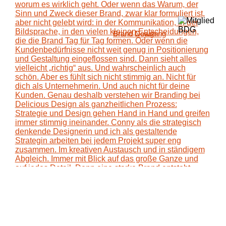
Brand Coaching
Brand Design
Brand News