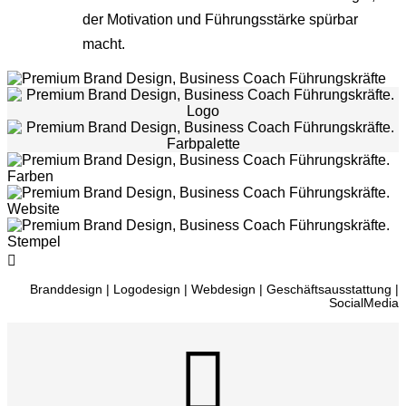
der Motivation und Führungsstärke spürbar
macht.
Branddesign
|
Logodesign
|
Webdesign
|
Geschäftsausstattung
|
Yvette Frick
Frauen­akademie Luzern
Susanne Steinkampf
Silke Hegmann
Astrid Lohnes
Dirk Funk
SocialMedia

Branding
|
New Brand
|
Rebranding
|
Web
Branding
Branding
Branding
Branding
Branding
|
Print
|
|
Web
Web
|
Web