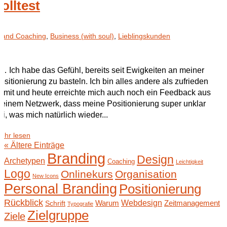
solltest
rand Coaching
,
Business (with soul)
,
Lieblingskunden
 … Ich habe das Gefühl, bereits seit Ewigkeiten an meiner
ositionierung zu basteln. Ich bin alles andere als zufrieden
amit und heute erreichte mich auch noch ein Feedback aus
einem Netzwerk, dass meine Positionierung super unklar
ei, was mich natürlich wieder...
ehr lesen
« Ältere Einträge
Branding
Design
Archetypen
Coaching
Leichtigkeit
Logo
Onlinekurs
Organisation
New Icons
Personal Branding
Positionierung
Rückblick
Webdesign
Warum
Zeitmanagement
Schrift
Typografie
Zielgruppe
Ziele