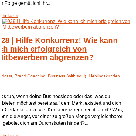
ur Folge gemütlich! Ihr...
ehr lesen
028 | Hilfe Konkurrenz! Wie kann
ich mich erfolgreich von
Mitbewerbern abgrenzen?
odcast
,
Brand Coaching
,
Business (with soul)
,
Lieblingskunden
as tun, wenn deine Businessidee oder das, was du
nbieten möchtest bereits auf dem Markt existiert und dich
er Gedanke an zu viel Konkurrenz regelrecht lähmt? Was,
enn die Angst, vor einer zu großen Menge vergleichbarer
ngebote, dich am Durchstarten hindert?...
ehr lesen