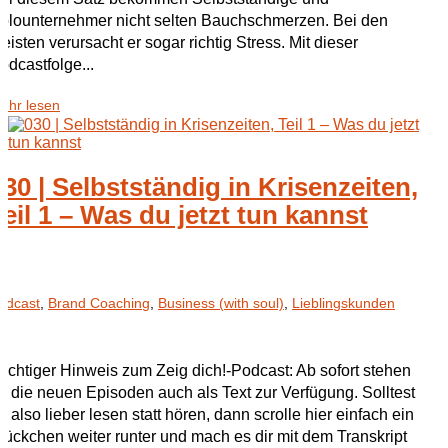
olounternehmer nicht selten Bauchschmerzen. Bei den
eisten verursacht er sogar richtig Stress. Mit dieser
odcastfolge...
ehr lesen
030 | Selbstständig in Krisenzeiten,
Teil 1 – Was du jetzt tun kannst
odcast
,
Brand Coaching
,
Business (with soul)
,
Lieblingskunden
ichtiger Hinweis zum Zeig dich!-Podcast: Ab sofort stehen
ir die neuen Episoden auch als Text zur Verfügung. Solltest
u also lieber lesen statt hören, dann scrolle hier einfach ein
tückchen weiter runter und mach es dir mit dem Transkript