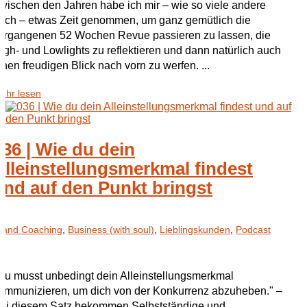
wischen den Jahren habe ich mir – wie so viele andere
uch – etwas Zeit genommen, um ganz gemütlich die
ergangenen 52 Wochen Revue passieren zu lassen, die
igh- und Lowlights zu reflektieren und dann natürlich auch
inen freudigen Blick nach vorn zu werfen. ...
ehr lesen
036 | Wie du dein
Alleinstellungsmerkmal findest
und auf den Punkt bringst
rand Coaching
,
Business (with soul)
,
Lieblingskunden
,
Podcast
Du musst unbedingt dein Alleinstellungsmerkmal
ommunizieren, um dich von der Konkurrenz abzuheben." –
ei diesem Satz bekommen Selbstständige und