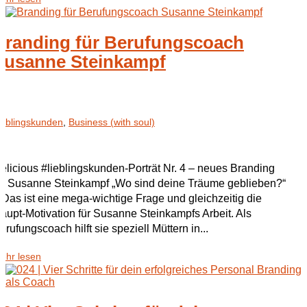
Branding für Berufungscoach
Susanne Steinkampf
ieblingskunden
,
Business (with soul)
elicious #lieblingskunden-Porträt Nr. 4 – neues Branding
ür Susanne Steinkampf „Wo sind deine Träume geblieben?“
 Das ist eine mega-wichtige Frage und gleichzeitig die
aupt-Motivation für Susanne Steinkampfs Arbeit. Als
erufungscoach hilft sie speziell Müttern in...
ehr lesen