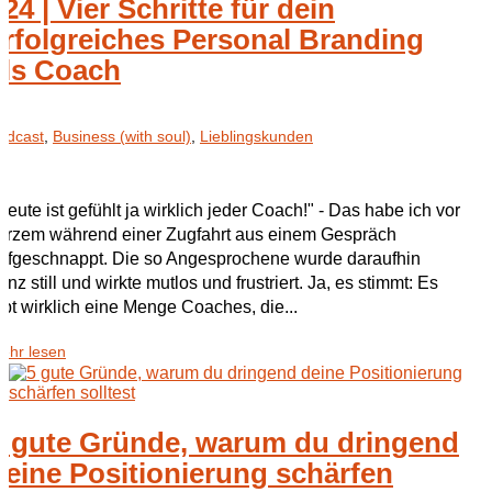
024 | Vier Schritte für dein
erfolgreiches Personal Branding
als Coach
odcast
,
Business (with soul)
,
Lieblingskunden
Heute ist gefühlt ja wirklich jeder Coach!" - Das habe ich vor
urzem während einer Zugfahrt aus einem Gespräch
ufgeschnappt. Die so Angesprochene wurde daraufhin
anz still und wirkte mutlos und frustriert. Ja, es stimmt: Es
ibt wirklich eine Menge Coaches, die...
ehr lesen
5 gute Gründe, warum du dringend
deine Positionierung schärfen