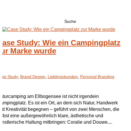
Suchen
nach:
Case Study: Wie ein Campingplatz
zur Marke wurde
ase Study
,
Brand Design
,
Lieblingskunden
,
Personal Branding
aturcamping am Ellbogensee ist nicht irgendein
ampingplatz. Es ist ein Ort, an dem sich Natur, Handwerk
nd Kreativität begegnen – geführt von zwei Menschen, die
elbst eine außergewöhnlich klare, ästhetische und
ünstlerische Haltung mitbringen: Coralie und Douwe....