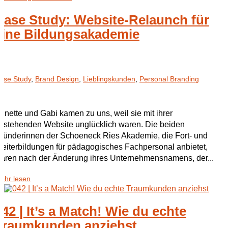
Case Study: Website-Relaunch für
eine Bildungsakademie
ase Study
,
Brand Design
,
Lieblingskunden
,
Personal Branding
nnette und Gabi kamen zu uns, weil sie mit ihrer
estehenden Website unglücklich waren. Die beiden
ründerinnen der Schoeneck Ries Akademie, die Fort- und
eiterbildungen für pädagogisches Fachpersonal anbietet,
aren nach der Änderung ihres Unternehmensnamens, der...
ehr lesen
042 | It’s a Match! Wie du echte
Traumkunden anziehst