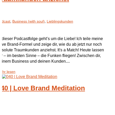
odcast
,
Business (with soul)
,
Lieblingskunden
n dieser Podcastfolge geht’s um die Liebe! Ich teile meine
ove Brand-Formel und zeige dir, wie du ab jetzt nur noch
bsolute Traumkunden anziehst. It's a Match! Heute lassen
ir – im besten Sinne – die Funken fliegen! Zwischen dir,
einem Business und deinen Kunden....
ehr lesen
040 | Love Brand Meditation