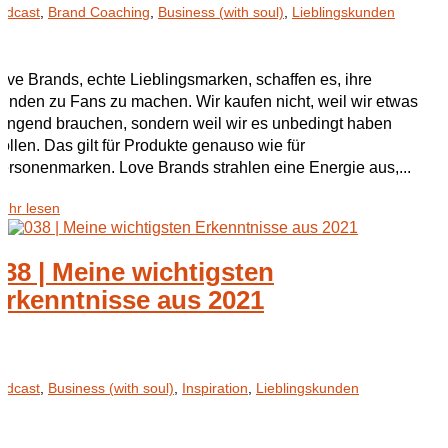
odcast
,
Brand Coaching
,
Business (with soul)
,
Lieblingskunden
ove Brands, echte Lieblingsmarken, schaffen es, ihre
unden zu Fans zu machen. Wir kaufen nicht, weil wir etwas
ringend brauchen, sondern weil wir es unbedingt haben
ollen. Das gilt für Produkte genauso wie für
ersonenmarken. Love Brands strahlen eine Energie aus,...
ehr lesen
038 | Meine wichtigsten
Erkenntnisse aus 2021
odcast
,
Business (with soul)
,
Inspiration
,
Lieblingskunden