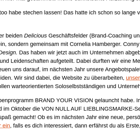
Tattoo habe stechen lassen! Das hatte ich schon so lang
ner beiden
Delicious
Geschäftsfelder (Brand-Coaching un
llein, sondern gemeinsam mit Cornelia Hamberger. Conny 
Design.
Das haben wir jetzt auch im Unternehmen abgebi
und Leidenschaften aufgeteilt. Dabei durften wir eine 
euen uns darauf, im nächsten Jahr unsere Angebotspale
den. Wir sind dabei, die Website zu überarbeiten,
unser
ollen warteorientierten Soloselbstständigen und Untern
penprogramm BRAND YOUR VISION gelauncht habe. Im Vo
nd im Oktober die VON NULL AUF LIEBLINGSMARKE-Ses
aß gemacht! Ob es im nächsten Jahr eine neue, persön
 ein
, falls es dich interessiert, dann erfährst du als E