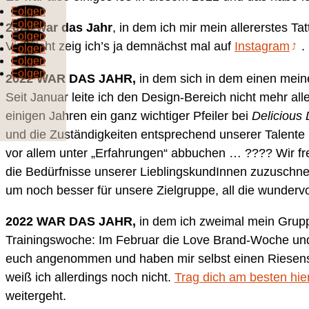
Folgen
Folgen
2022 war das Jahr
, in dem ich mir mein allererstes 
Folgen
Vielleicht zeig ich’s ja demnächst mal auf
Instagram
.
Folgen
Folgen
Folgen
2022 WAR DAS JAHR,
in dem sich in dem einen mei
Seit Januar leite ich den Design-Bereich nicht mehr a
einigen Jahren ein ganz wichtiger Pfeiler bei
Delicious 
und die Zuständigkeiten entsprechend unserer Talente 
vor allem unter „Erfahrungen“ abbuchen … ???? Wir fr
die Bedürfnisse unserer LieblingskundInnen zuzuschnei
um noch besser für unsere Zielgruppe, all die wunderv
2022 WAR DAS JAHR,
in dem ich zweimal mein Grup
Trainingswoche: Im Februar die Love Brand-Woche u
euch angenommen und haben mir selbst einen Riesensp
weiß ich allerdings noch nicht.
Trag dich am besten hier
weitergeht.