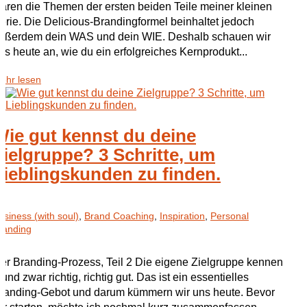
aren die Themen der ersten beiden Teile meiner kleinen
erie. Die Delicious-Brandingformel beinhaltet jedoch
ußerdem dein WAS und dein WIE. Deshalb schauen wir
ns heute an, wie du ein erfolgreiches Kernprodukt...
ehr lesen
Wie gut kennst du deine
Zielgruppe? 3 Schritte, um
Lieblingskunden zu finden.
usiness (with soul)
,
Brand Coaching
,
Inspiration
,
Personal
randing
er Branding-Prozess, Teil 2 Die eigene Zielgruppe kennen
 und zwar richtig, richtig gut. Das ist ein essentielles
randing-Gebot und darum kümmern wir uns heute. Bevor