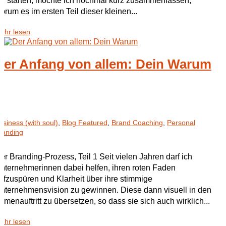
ir starten, möchte ich nochmal kurz zusammenfassen,
orum es im ersten Teil dieser kleinen...
ehr lesen
Der Anfang von allem: Dein Warum
usiness (with soul)
,
Blog Featured
,
Brand Coaching
,
Personal
randing
er Branding-Prozess, Teil 1 Seit vielen Jahren darf ich
nternehmerinnen dabei helfen, ihren roten Faden
ufzuspüren und Klarheit über ihre stimmige
nternehmensvision zu gewinnen. Diese dann visuell in den
irmenauftritt zu übersetzen, so dass sie sich auch wirklich...
ehr lesen