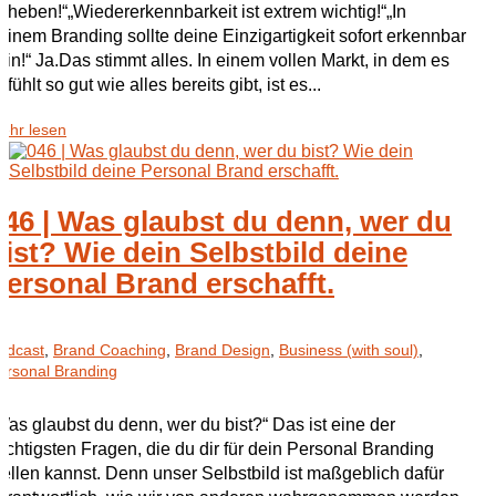
bheben!“„Wiedererkennbarkeit ist extrem wichtig!“„In
einem Branding sollte deine Einzigartigkeit sofort erkennbar
ein!“ Ja.Das stimmt alles. In einem vollen Markt, in dem es
efühlt so gut wie alles bereits gibt, ist es...
ehr lesen
046 | Was glaubst du denn, wer du
bist? Wie dein Selbstbild deine
Personal Brand erschafft.
odcast
,
Brand Coaching
,
Brand Design
,
Business (with soul)
,
ersonal Branding
Was glaubst du denn, wer du bist?“ Das ist eine der
ichtigsten Fragen, die du dir für dein Personal Branding
tellen kannst. Denn unser Selbstbild ist maßgeblich dafür