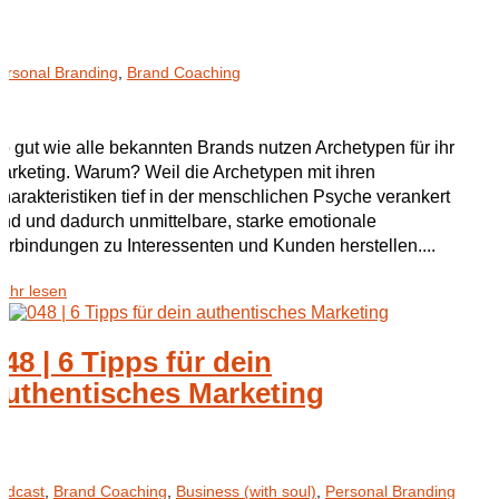
ersonal Branding
,
Brand Coaching
o gut wie alle bekannten Brands nutzen Archetypen für ihr
arketing. Warum? Weil die Archetypen mit ihren
harakteristiken tief in der menschlichen Psyche verankert
ind und dadurch unmittelbare, starke emotionale
erbindungen zu Interessenten und Kunden herstellen....
ehr lesen
048 | 6 Tipps für dein
authentisches Marketing
odcast
,
Brand Coaching
,
Business (with soul)
,
Personal Branding