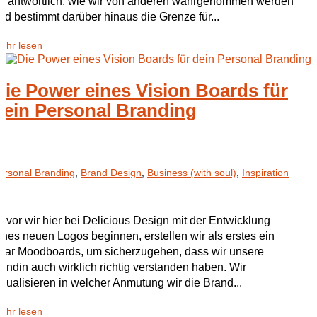
erantwortlich, wie wir von anderen wahrgenommen werden
nd bestimmt darüber hinaus die Grenze für...
ehr lesen
Die Power eines Vision Boards für
dein Personal Branding
ersonal Branding
,
Brand Design
,
Business (with soul)
,
Inspiration
evor wir hier bei Delicious Design mit der Entwicklung
ines neuen Logos beginnen, erstellen wir als erstes ein
aar Moodboards, um sicherzugehen, dass wir unsere
undin auch wirklich richtig verstanden haben. Wir
isualisieren in welcher Anmutung wir die Brand...
ehr lesen