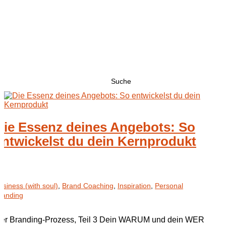
Suchen
nach:
Die Essenz deines Angebots: So
entwickelst du dein Kernprodukt
usiness (with soul)
,
Brand Coaching
,
Inspiration
,
Personal
randing
er Branding-Prozess, Teil 3 Dein WARUM und dein WER