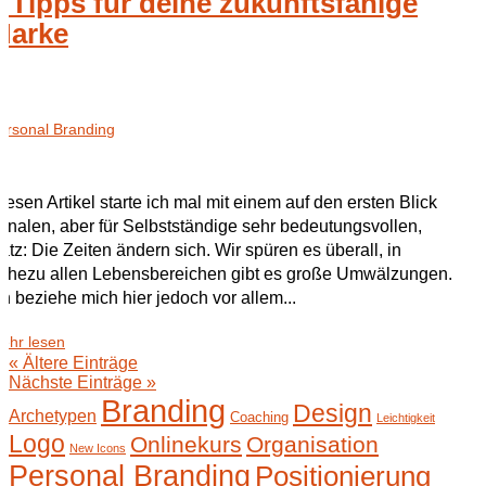
7 Tipps für deine zukunftsfähige
Marke
ersonal Branding
iesen Artikel starte ich mal mit einem auf den ersten Blick
analen, aber für Selbstständige sehr bedeutungsvollen,
atz: Die Zeiten ändern sich. Wir spüren es überall, in
ahezu allen Lebensbereichen gibt es große Umwälzungen.
ch beziehe mich hier jedoch vor allem...
ehr lesen
« Ältere Einträge
Nächste Einträge »
Branding
Design
Archetypen
Coaching
Leichtigkeit
Logo
Onlinekurs
Organisation
New Icons
Personal Branding
Positionierung