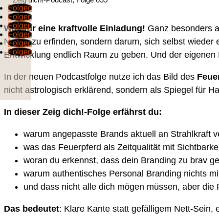
Folgen
Folgen
Folgen
Was für eine kraftvolle Einladung!
Ganz besonders au
Folgen
Neues zu erfinden, sondern darum, sich selbst wieder
Folgen
Folgen
Entwicklung endlich Raum zu geben. Und der eigenen 
In der neuen Podcastfolge nutze ich das Bild des
Feue
nicht astrologisch erklärend, sondern als Spiegel für H
In dieser Zeig dich!-Folge erfährst du:
warum angepasste Brands aktuell an Strahlkraft ve
was das Feuerpferd als Zeitqualität mit Sichtbarke
woran du erkennst, dass dein Branding zu brav ge
warum authentisches Personal Branding nichts mit
und dass nicht alle dich mögen müssen, aber die R
Das bedeutet
: Klare Kante statt gefälligem Nett-Sein,