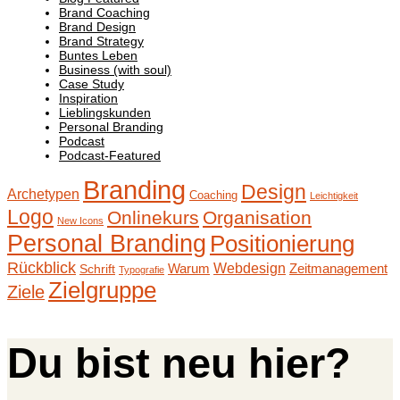
Brand Coaching
Brand Design
Brand Strategy
Buntes Leben
Business (with soul)
Case Study
Inspiration
Lieblingskunden
Personal Branding
Podcast
Podcast-Featured
Branding
Design
Archetypen
Coaching
Leichtigkeit
Logo
Onlinekurs
Organisation
New Icons
Personal Branding
Positionierung
Rückblick
Webdesign
Warum
Zeitmanagement
Schrift
Typografie
Zielgruppe
Ziele
Du bist neu hier?