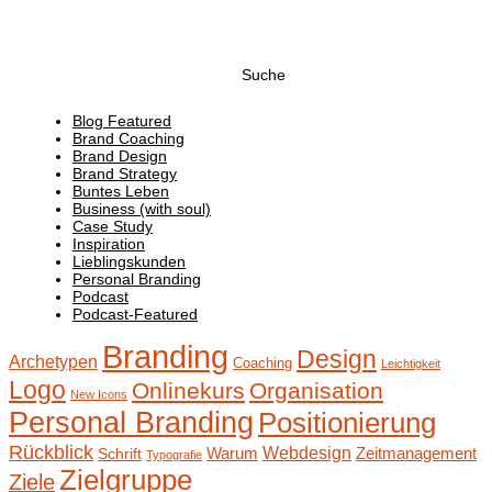
Suchen
nach:
Blog Featured
Brand Coaching
Brand Design
Brand Strategy
Buntes Leben
Business (with soul)
Case Study
Inspiration
Lieblingskunden
Personal Branding
Podcast
Podcast-Featured
Branding
Design
Archetypen
Coaching
Leichtigkeit
Logo
Onlinekurs
Organisation
New Icons
Personal Branding
Positionierung
Rückblick
Webdesign
Warum
Zeitmanagement
Schrift
Typografie
Zielgruppe
Ziele