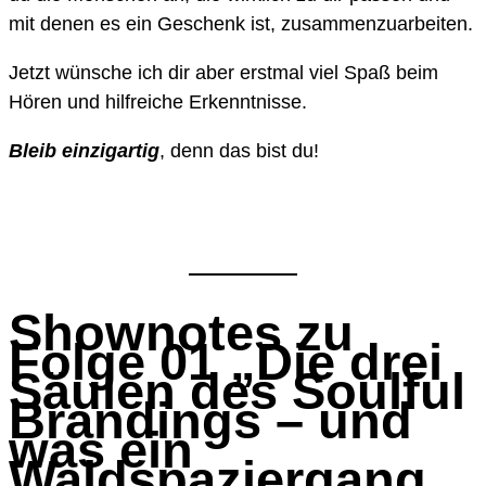
mit denen es ein Geschenk ist, zusammenzuarbeiten.
Jetzt wünsche ich dir aber erstmal viel Spaß beim
Hören und hilfreiche Erkenntnisse.
Bleib einzigartig
, denn das bist du!
Shownotes zu
Folge 01 „Die drei
Säulen des Soulful
Brandings – und
was ein
Waldspaziergang