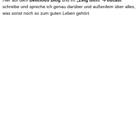
Hier auf dem
Delicious Blog
und im
„Zeig dich!”-Podcast
schreibe und spreche ich genau darüber und außerdem über alles,
was sonst noch so zum guten Leben gehört.