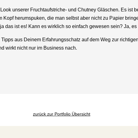
ok unserer Fruchtaufstriche- und Chutney Gläschen. Es ist b
m Kopf herumspuken, die man selbst aber nicht zu Papier bring
a das ist es! Kann es wirklich so einfach gewesen sein? Ja, es 
nd Tipps aus Deinem Erfahrungsschatz auf dem Weg zur richtige
nd wirkt nicht nur im Business nach.
Naturcamping Ellbogensee
ItalViva
Ines Worschischek
Nadia Sinhuber
Peggy Wenzel
Astrid Lohnes
Branding
|
Branding
New Brand
|
New Brand
|
Rebranding
|
Web
Branding
Branding
Branding
Branding
|
|
|
Print
Print
Print
|
Web
|
|
|
Web
Web
Web
zurück zur Portfolio Übersicht