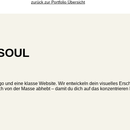
zurück zur Portfolio Übersicht
Nataly Peterli
Branding
Branding
|
|
Branding
New Brand
New Brand
|
Print
|
|
Rebranding
Rebranding
|
Web
|
|
Web
Web
Branding
Branding
|
Print
|
Web
Branding
|
New Brand
|
Print
|
Web
SOUL
go und eine klasse Website. Wir entwickeln dein visuelles Ersc
 von der Masse abhebt – damit du dich auf das konzentrieren ka