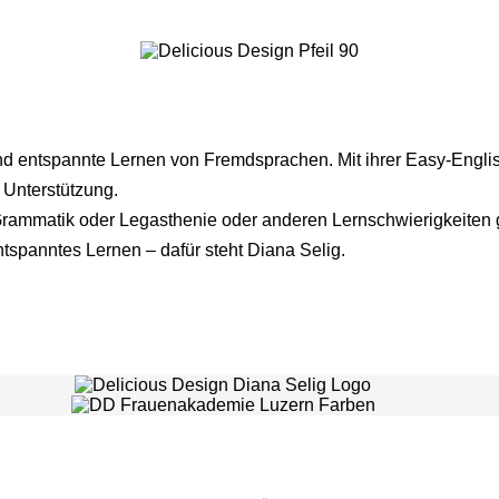
nd entspannte Lernen von Fremdsprachen. Mit ihrer Easy-English-
 Unterstützung.
rammatik oder Legasthenie oder anderen Lernschwierigkeiten g
entspanntes Lernen – dafür steht Diana Selig.
Sacha Furrer Zoller
Alexandra Feix
Yvette Frick
agerebel –
Susanne Steinkampf
Nadia Sinhuber