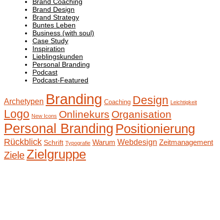
Brand Coaching
Brand Design
Brand Strategy
Buntes Leben
Business (with soul)
Case Study
Inspiration
Lieblingskunden
Personal Branding
Podcast
Podcast-Featured
Branding
Design
Archetypen
Coaching
Leichtigkeit
Logo
Onlinekurs
Organisation
New Icons
Personal Branding
Positionierung
Rückblick
Webdesign
Warum
Zeitmanagement
Schrift
Typografie
Zielgruppe
Ziele