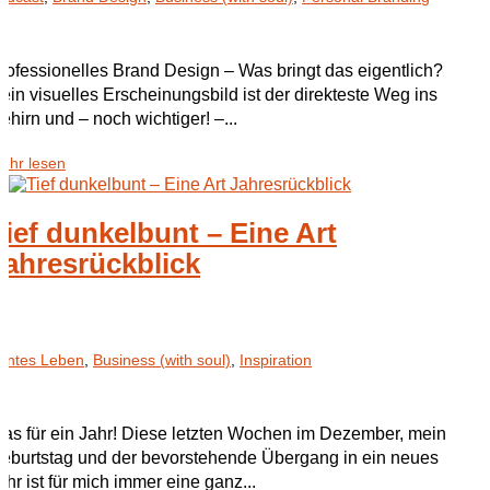
rofessionelles Brand Design – Was bringt das eigentlich?
ein visuelles Erscheinungsbild ist der direkteste Weg ins
ehirn und – noch wichtiger! –...
ehr lesen
Tief dunkelbunt – Eine Art
Jahresrückblick
untes Leben
,
Business (with soul)
,
Inspiration
as für ein Jahr! Diese letzten Wochen im Dezember, mein
eburtstag und der bevorstehende Übergang in ein neues
ahr ist für mich immer eine ganz...