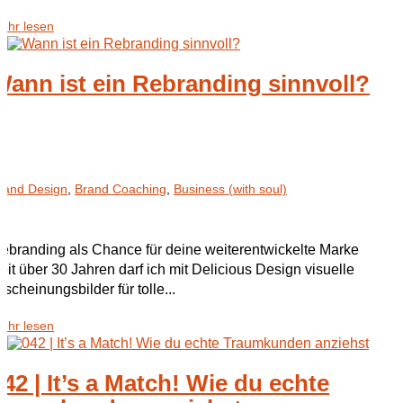
ehr lesen
Wann ist ein Rebranding sinnvoll?
rand Design
,
Brand Coaching
,
Business (with soul)
ebranding als Chance für deine weiterentwickelte Marke
eit über 30 Jahren darf ich mit Delicious Design visuelle
rscheinungsbilder für tolle...
ehr lesen
042 | It’s a Match! Wie du echte