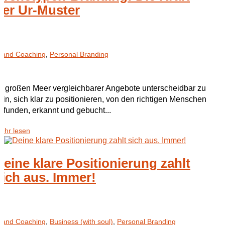
der Ur-Muster
rand Coaching
,
Personal Branding
m großen Meer vergleichbarer Angebote unterscheidbar zu
ein, sich klar zu positionieren, von den richtigen Menschen
efunden, erkannt und gebucht...
ehr lesen
Deine klare Positionierung zahlt
sich aus. Immer!
rand Coaching
,
Business (with soul)
,
Personal Branding