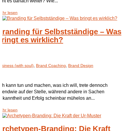
eht es danach weiter? Wie...
ehr lesen
Branding für Selbstständige – Was
bringt es wirklich?
usiness (with soul)
,
Brand Coaching
,
Brand Design
Ich kann tun und machen, was ich will, trete dennoch
rgendwie auf der Stelle, während andere in Sachen
ekanntheit und Erfolg scheinbar mühelos an...
ehr lesen
Archetypen-Branding: Die Kraft