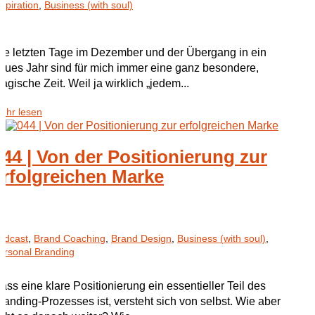
nspiration
,
Business (with soul)
ie letzten Tage im Dezember und der Übergang in ein
eues Jahr sind für mich immer eine ganz besondere,
agische Zeit. Weil ja wirklich „jedem...
ehr lesen
044 | Von der Positionierung zur
erfolgreichen Marke
odcast
,
Brand Coaching
,
Brand Design
,
Business (with soul)
,
ersonal Branding
ass eine klare Positionierung ein essentieller Teil des
randing-Prozesses ist, versteht sich von selbst. Wie aber