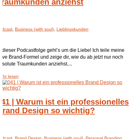
Traumkunden anziehst
odcast
,
Business (with soul)
,
Lieblingskunden
n dieser Podcastfolge geht’s um die Liebe! Ich teile meine
ove Brand-Formel und zeige dir, wie du ab jetzt nur noch
bsolute Traumkunden anziehst....
ehr lesen
041 | Warum ist ein professionelles
Brand Design so wichtig?
odcast
,
Brand Design
,
Business (with soul)
,
Personal Branding