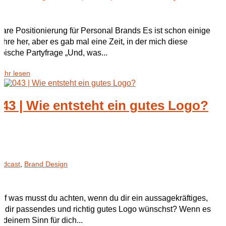
lare Positionierung für Personal Brands Es ist schon einige
ahre her, aber es gab mal eine Zeit, in der mich diese
ypische Partyfrage „Und, was...
ehr lesen
043 | Wie entsteht ein gutes Logo?
odcast
,
Brand Design
uf was musst du achten, wenn du dir ein aussagekräftiges,
u dir passendes und richtig gutes Logo wünschst? Wenn es
n deinem Sinn für dich...