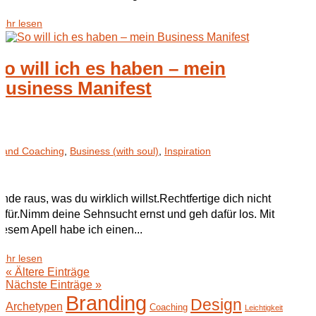
ehr lesen
So will ich es haben – mein
Business Manifest
rand Coaching
,
Business (with soul)
,
Inspiration
inde raus, was du wirklich willst.Rechtfertige dich nicht
afür.Nimm deine Sehnsucht ernst und geh dafür los. Mit
iesem Apell habe ich einen...
ehr lesen
« Ältere Einträge
Nächste Einträge »
Branding
Design
Archetypen
Coaching
Leichtigkeit