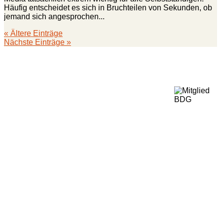
Häufig entscheidet es sich in Bruchteilen von Sekunden, ob
jemand sich angesprochen...
« Ältere Einträge
Nächste Einträge »
Zum Website-Check
Hol dir jetzt deine kostenlose Checkliste!
Erstgespräch vereinbaren